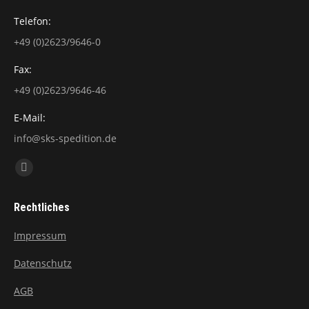
Telefon:
+49 (0)2623/9646-0
Fax:
+49 (0)2623/9646-46
E-Mail:
info@sks-spedition.de
Finden Sie uns auf:
Facebook
page
Rechtliches
opens
in
Impressum
new
Datenschutz
window
AGB