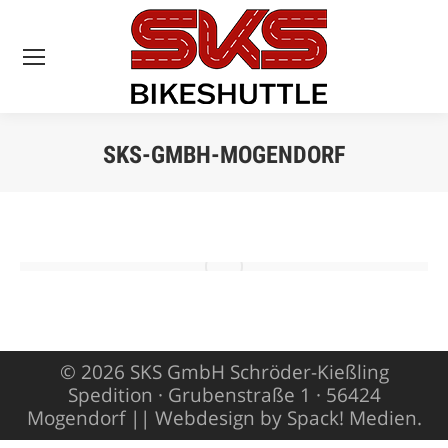
SKS-GMBH-MOGENDORF
Sie befinden sich
hier:
© 2026 SKS GmbH Schröder-Kießling
Spedition · Grubenstraße 1 · 56424
Mogendorf ||
Webdesign by Spack! Medien
.