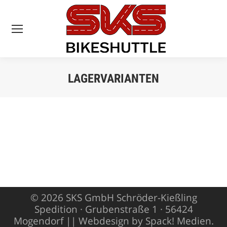
LAGERVARIANTEN
Sie befinden sich
hier:
© 2026 SKS GmbH Schröder-Kießling
Spedition · Grubenstraße 1 · 56424
Mogendorf ||
Webdesign by Spack! Medien
.