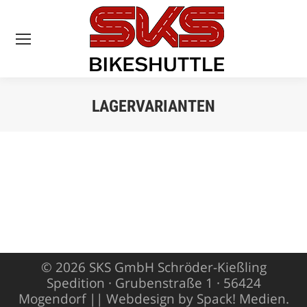
LAGERVARIANTEN
Sie befinden sich
hier:
© 2026 SKS GmbH Schröder-Kießling
Spedition · Grubenstraße 1 · 56424
Mogendorf ||
Webdesign by Spack! Medien
.