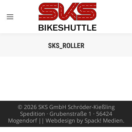
SKS_ROLLER
Sie befinden sich
hier:
© 2026 SKS GmbH Schröder-Kießling
Spedition · Grubenstraße 1 · 56424
Mogendorf ||
Webdesign by Spack! Medien
.