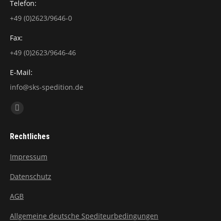
Telefon:
+49 (0)2623/9646-0
Fax:
+49 (0)2623/9646-46
E-Mail:
info@sks-spedition.de
Finden Sie uns auf:
Facebook
page
Rechtliches
opens
in
Impressum
new
Datenschutz
window
AGB
Allgemeine deutsche Spediteurbedingungen