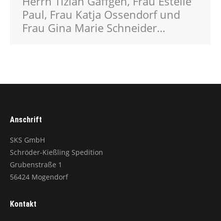
Herrn Tizian Gäffgen, Frau Estelle
Paul, Frau Katja Ossendorf und
Frau Gina Marie Schneider…
Anschrift
SKS GmbH
Schröder-Kießling Spedition
Grubenstraße 1
56424 Mogendorf
Kontakt